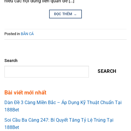
hiểu các nội dung liên quan để […]
ĐỌC THÊM
→
Posted in
BẮN CÁ
Search
SEARCH
Bài viết mới nhất
Dàn Đề 3 Càng Miền Bắc – Áp Dụng Kỹ Thuật Chuẩn Tại
188Bet
Soi Cầu Ba Càng 247: Bí Quyết Tăng Tỷ Lệ Trúng Tại
188Bet