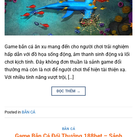
Game bắn cá ăn xu mang đến cho người chơi trải nghiệm
hấp dẫn với đồ họa sống động, âm thanh sinh động và lối
chơi kịch tính. Đây không đơn thuần là sảnh game đổi
thưởng mà còn là nơi để người chơi thể hiện tài thiện xạ.
Với nhiều tính năng vượt trội, […]
ĐỌC THÊM
→
Posted in
BẮN CÁ
BẮN CÁ
Game Bắn Cá Đổi Thưởng 188bet – Sảnh