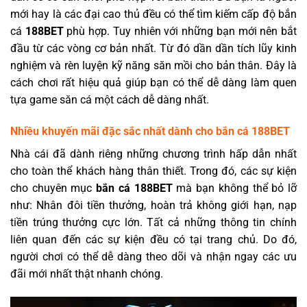
mới hay là các đại cao thủ đều có thể tìm kiếm cấp độ bắn
cá
188BET
phù hợp. Tuy nhiên với những bạn mới nên bắt
đầu từ các vòng cơ bản nhất. Từ đó dần dần tích lũy kinh
nghiệm và rèn luyện kỹ năng săn mồi cho bản thân. Đây là
cách chơi rất hiệu quả giúp bạn có thể dễ dàng làm quen
tựa game săn cá một cách dễ dàng nhất.
Nhiều khuyến mãi đặc sắc nhất dành cho bắn cá 188BET
Nhà cái đã dành riêng những chương trình hấp dẫn nhất
cho toàn thể khách hàng thân thiết. Trong đó, các sự kiện
cho chuyên mục
bắn cá 188BET
mà bạn không thể bỏ lỡ
như: Nhân đôi tiền thưởng, hoàn trả không giới hạn, nạp
tiền trúng thưởng cực lớn. Tất cả những thông tin chính
liên quan đến các sự kiện đều có tại trang chủ. Do đó,
người chơi có thể dễ dàng theo dõi và nhận ngay các ưu
đãi mới nhất thật nhanh chóng.