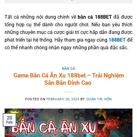
Tất cả những nội dung chính về
bắn cá 188BET
đã được
tổng hợp cụ thể dành cho người chơi. Nếu bạn yêu thích
những chuyên mục cá cược giải trí cực hấp dẫn đang được
phát triển tại hệ thống. Hãy tham gia ngay cùng
188BET
để
có thể nhanh chóng nhận ngay những phần quà đặc sắc.
BẮN CÁ
Game Bắn Cá Ăn Xu 188bet – Trải Nghiệm
Săn Bắn Đỉnh Cao
POSTED ON
FEBRUARY 20, 2025
BY
QUẢN TRỊ VIÊN
20
Feb