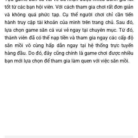
tốt từ các bạn hội viên. Với cách tham gia chơi rất đơn giản
và không quá phức tạp. Cụ thể người chơi chỉ cần tiến
hành truy cập tài khoản của mình trên trang chủ. Sau đó,
lựa chọn game săn cá vui vẻ ngay tại chuyên mục. Từ đó,
thành viên đã có thể nạp tiền và tham gia ngay các cấp độ
săn mồi vô cùng hấp dẫn ngay tại hệ thống trực tuyến
hàng đầu. Do đó, đây cũng chính là game chơi được nhiều
bạn mới lựa chọn để tham gia làm quen với việc săn mồi.