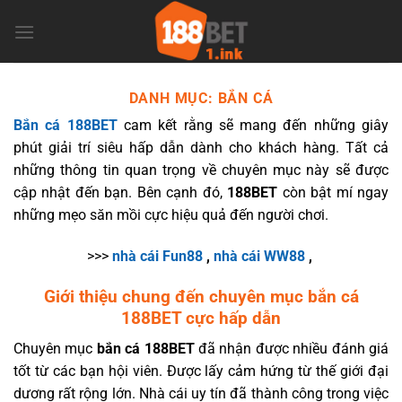
Skip
to
content
DANH MỤC:
BẮN CÁ
Bắn cá 188BET
cam kết rằng sẽ mang đến những giây
phút giải trí siêu hấp dẫn dành cho khách hàng. Tất cả
những thông tin quan trọng về chuyên mục này sẽ được
cập nhật đến bạn. Bên cạnh đó,
188BET
còn bật mí ngay
những mẹo săn mồi cực hiệu quả đến người chơi.
>>>
nhà cái Fun88
,
nhà cái WW88
,
Giới thiệu chung đến chuyên mục bắn cá
188BET cực hấp dẫn
Chuyên mục
bắn cá 188BET
đã nhận được nhiều đánh giá
tốt từ các bạn hội viên. Được lấy cảm hứng từ thế giới đại
dương rất rộng lớn. Nhà cái uy tín đã thành công trong việc