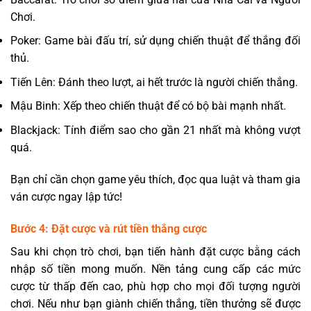
Chơi.
Poker: Game bài đấu trí, sử dụng chiến thuật để thắng đối
thủ.
Tiến Lên: Đánh theo lượt, ai hết trước là người chiến thắng.
Mậu Binh: Xếp theo chiến thuật để có bộ bài mạnh nhất.
Blackjack: Tính điểm sao cho gần 21 nhất mà không vượt
quá.
Bạn chỉ cần chọn game yêu thích, đọc qua luật và tham gia
ván cược ngay lập tức!
Bước 4: Đặt cược và rút tiền thắng cược
Sau khi chọn trò chơi, bạn tiến hành đặt cược bằng cách
nhập số tiền mong muốn. Nền tảng cung cấp các mức
cược từ thấp đến cao, phù hợp cho mọi đối tượng người
chơi. Nếu như bạn giành chiến thắng, tiền thưởng sẽ được