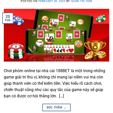
POSTED ON
FEBRUARY 20, 2025
BY
QUẢN TRỊ VIÊN
20
Feb
Chơi phỏm online tại nhà cái 188BET là một trong những
game giải trí thú vị, không chỉ mang lại niềm vui mà còn
giúp thành viên có thể kiếm tiền. Việc hiểu rõ cách chơi,
chiến thuật cũng như các quy tắc của game này sẽ giúp
bạn có được cơ hội thắng lớn. […]
ĐỌC THÊM
→