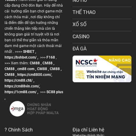
NỔ HŨ
cấp đang Chờ đón Bạn. Hãy để nhà
cái hướng dẫn bạn chơi game một
THỂ THAO
cách thỏa mái , nơi đây không chỉ
là điểm đến để tận hưởng những
XỔ SỐ
chiến thắng liên tiếp mà còn là
không gian giải trí tuyệt vời là nơi
CASINO
bạn có thể thư giãn và thỏa mãn
đam mê game một cách thoải mái
ĐÁ GÀ
nhất . >>>>
SHBET
,
https://bshbet.com/
,
>>>
F168
,
>>> Xem thêm:
CM88
,
CM88
,
CM88
,
cm88 com
,
CM88
,
CM88
,
CM88
,
https://cm8800.com/
,
https://cm88.cfd/
,
https://cm88vin.com/
,
https://1cm88.com/
,
>>>
SC88 plus
,
? Chính Sách
Địa chỉ Liên hệ
Website chính thức: