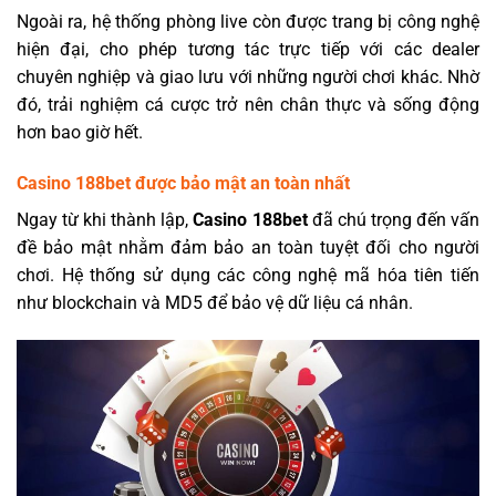
Ngoài ra, hệ thống phòng live còn được trang bị công nghệ
hiện đại, cho phép tương tác trực tiếp với các dealer
chuyên nghiệp và giao lưu với những người chơi khác. Nhờ
đó, trải nghiệm cá cược trở nên chân thực và sống động
hơn bao giờ hết.
Casino 188bet được bảo mật an toàn nhất
Ngay từ khi thành lập,
Casino 188bet
đã chú trọng đến vấn
đề bảo mật nhằm đảm bảo an toàn tuyệt đối cho người
chơi. Hệ thống sử dụng các công nghệ mã hóa tiên tiến
như blockchain và MD5 để bảo vệ dữ liệu cá nhân.