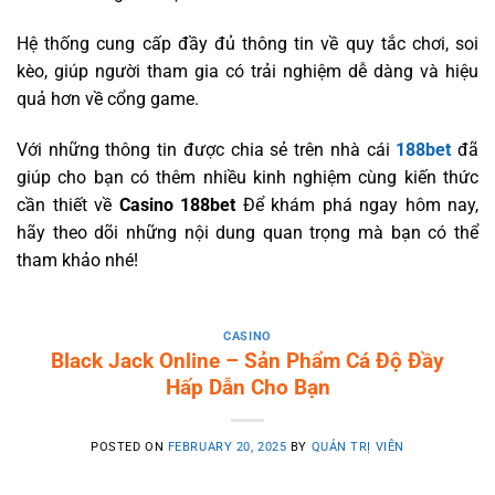
Hệ thống cung cấp đầy đủ thông tin về quy tắc chơi, soi
kèo, giúp người tham gia có trải nghiệm dễ dàng và hiệu
quả hơn về cổng game.
Với những thông tin được chia sẻ trên nhà cái
188bet
đã
giúp cho bạn có thêm nhiều kinh nghiệm cùng kiến thức
cần thiết về
Casino 188bet
Để khám phá ngay hôm nay,
hãy theo dõi những nội dung quan trọng mà bạn có thể
tham khảo nhé!
CASINO
Black Jack Online – Sản Phẩm Cá Độ Đầy
Hấp Dẫn Cho Bạn
POSTED ON
FEBRUARY 20, 2025
BY
QUẢN TRỊ VIÊN