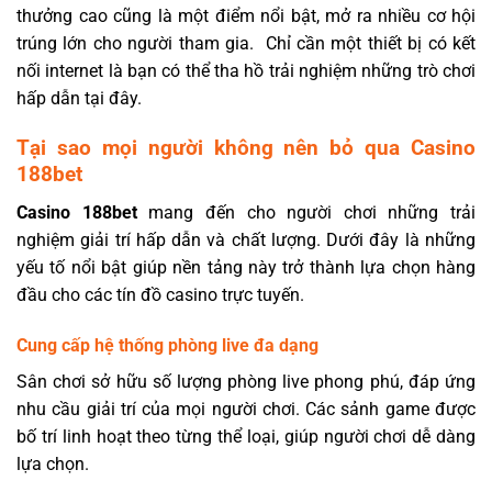
thưởng cao cũng là một điểm nổi bật, mở ra nhiều cơ hội
trúng lớn cho người tham gia. Chỉ cần một thiết bị có kết
nối internet là bạn có thể tha hồ trải nghiệm những trò chơi
hấp dẫn tại đây.
Tại sao mọi người không nên bỏ qua Casino
188bet
Casino 188bet
mang đến cho người chơi những trải
nghiệm giải trí hấp dẫn và chất lượng. Dưới đây là những
yếu tố nổi bật giúp nền tảng này trở thành lựa chọn hàng
đầu cho các tín đồ casino trực tuyến.
Cung cấp hệ thống phòng live đa dạng
Sân chơi sở hữu số lượng phòng live phong phú, đáp ứng
nhu cầu giải trí của mọi người chơi. Các sảnh game được
bố trí linh hoạt theo từng thể loại, giúp người chơi dễ dàng
lựa chọn.