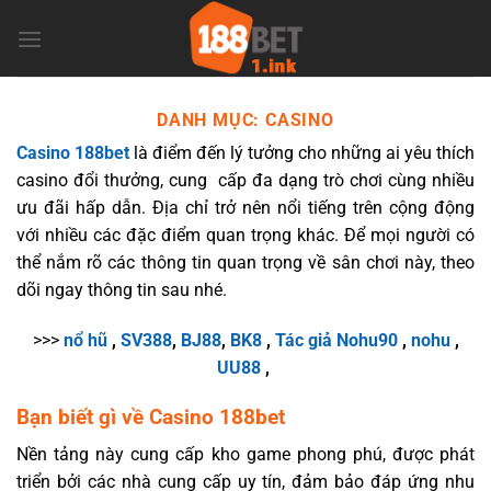
Skip
to
content
DANH MỤC:
CASINO
Casino 188bet
là điểm đến lý tưởng cho những ai yêu thích
casino đổi thưởng, cung cấp đa dạng trò chơi cùng nhiều
ưu đãi hấp dẫn. Địa chỉ trở nên nổi tiếng trên cộng động
với nhiều các đặc điểm quan trọng khác. Để mọi người có
thể nắm rõ các thông tin quan trọng về sân chơi này, theo
dõi ngay thông tin sau nhé.
>>>
nổ hũ
,
SV388
,
BJ88
,
BK8
,
Tác giả Nohu90
,
nohu
,
UU88
,
Bạn biết gì về Casino 188bet
Nền tảng này cung cấp kho game phong phú, được phát
triển bởi các nhà cung cấp uy tín, đảm bảo đáp ứng nhu