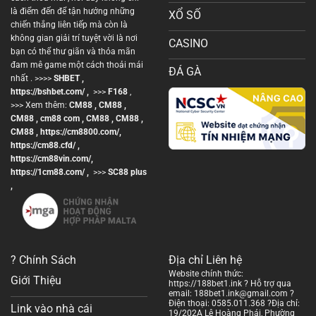
là điểm đến để tận hưởng những
XỔ SỐ
chiến thắng liên tiếp mà còn là
không gian giải trí tuyệt vời là nơi
CASINO
bạn có thể thư giãn và thỏa mãn
đam mê game một cách thoải mái
ĐÁ GÀ
nhất . >>>>
SHBET
,
https://bshbet.com/
,
>>>
F168
,
>>> Xem thêm:
CM88
,
CM88
,
CM88
,
cm88 com
,
CM88
,
CM88
,
CM88
,
https://cm8800.com/
,
https://cm88.cfd/
,
https://cm88vin.com/
,
https://1cm88.com/
,
>>>
SC88 plus
,
? Chính Sách
Địa chỉ Liên hệ
Website chính thức:
Giới Thiệu
https://188bet1.ink
? Hỗ trợ qua
email:
188bet1.ink@gmail.com
?
Điện thoại: 0585.011.368
?Địa chỉ:
Link vào nhà cái
19/202A Lê Hoàng Phái, Phường