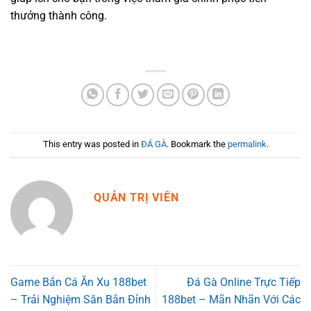
thưởng thành công.
This entry was posted in
ĐÁ GÀ
. Bookmark the
permalink
.
QUẢN TRỊ VIÊN
Game Bắn Cá Ăn Xu 188bet
Đá Gà Online Trực Tiếp
– Trải Nghiệm Săn Bắn Đỉnh
188bet – Mãn Nhãn Với Các