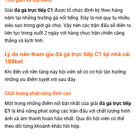
Thời gian và địa điểm
Giải
đá gà trực tiếp C1
được tổ chức định kỳ theo hàng
năm tại những trường gà nổi tiếng. Đây là nơi quy tụ nhiều
siêu sao trong giới gà chọi. Vậy nên các trận đấu sẽ diễn ra
liên tục trong suốt 2 ngày với hàng chục trận chiến căng
thẳng và kịch tính.
Lý do nên tham gia đá gà trực tiếp C1 tại nhà cái
188bet
Khi đến với nền tảng này hội viên sẽ có cơ hội tận hưởng
những ưu điểm tuyệt vời sau đây.
Chất lượng phát sóng đỉnh cao
Một trong những điểm nổi bật nhất của giải
đá gà trực tiếp
C1
là khả năng phát sóng các trận đấu với chất lượng hình
ảnh và âm thanh hoàn hảo nhất. Qua đó hội viên có thể
theo dõi từng khoảnh khắc hồi hộp.