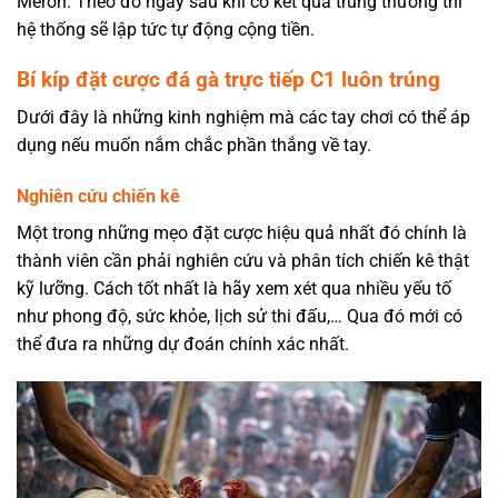
Meron. Theo đó ngay sau khi có kết quả trúng thưởng thì
hệ thống sẽ lập tức tự động cộng tiền.
Bí kíp đặt cược đá gà trực tiếp C1 luôn trúng
Dưới đây là những kinh nghiệm mà các tay chơi có thể áp
dụng nếu muốn nắm chắc phần thắng về tay.
Nghiên cứu chiến kê
Một trong những mẹo đặt cược hiệu quả nhất đó chính là
thành viên cần phải nghiên cứu và phân tích chiến kê thật
kỹ lưỡng. Cách tốt nhất là hãy xem xét qua nhiều yếu tố
như phong độ, sức khỏe, lịch sử thi đấu,… Qua đó mới có
thể đưa ra những dự đoán chính xác nhất.