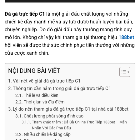
Đá gà trực tiếp C1
là một giải đấu chất lượng với những
chiến kê đầy mạnh mẽ và uy lực được huấn luyện bài bản,
chuyên nghiệp. Do đó giải đấu này thường mang tính quy
mô lớn. Không chỉ vậy khi tham gia tại thương hiệu
188bet
hội viên sẽ được thử sức chinh phục tiền thưởng với những
cửa cược xanh chín.
NỘI DUNG BÀI VIẾT
Vài nét về giải đá gà trực tiếp C1
Thông tin cần nắm trong giải đá gà trực tiếp C1
Thể lệ và điều kiện
Thời gian và địa điểm
Lý do nên tham gia đá gà trực tiếp C1 tại nhà cái 188bet
Chất lượng phát sóng đỉnh cao
Tham khảo thêm : Đá Gà Online Trực Tiếp 188bet – Mãn
Nhãn Với Các Pha Đấu
Nhiều chiến kê đẳng cấp