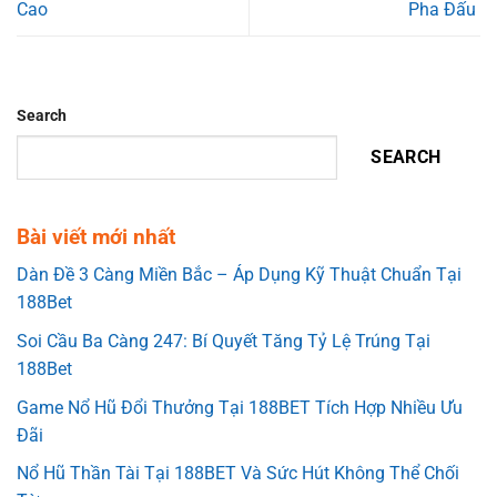
Cao
Pha Đấu
Search
SEARCH
Bài viết mới nhất
Dàn Đề 3 Càng Miền Bắc – Áp Dụng Kỹ Thuật Chuẩn Tại
188Bet
Soi Cầu Ba Càng 247: Bí Quyết Tăng Tỷ Lệ Trúng Tại
188Bet
Game Nổ Hũ Đổi Thưởng Tại 188BET Tích Hợp Nhiều Ưu
Đãi
Nổ Hũ Thần Tài Tại 188BET Và Sức Hút Không Thể Chối