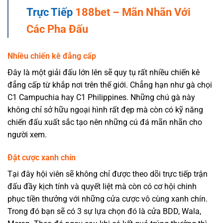
Trực Tiếp
188bet – Mãn Nhãn Với
Các Pha Đấu
Nhiều chiến kê đẳng cấp
Đây là một giải đấu lớn lên sẽ quy tụ rất nhiều chiến kê
đẳng cấp từ khắp nơi trên thế giới. Chẳng hạn như gà chọi
C1 Campuchia hay C1 Philippines. Những chú gà này
không chỉ sở hữu ngoại hình rất đẹp mà còn có kỹ năng
chiến đấu xuất sắc tạo nên những cú đá mãn nhãn cho
người xem.
Đặt cược xanh chín
Tại đây hội viên sẽ không chỉ được theo dõi trực tiếp trận
đấu đầy kịch tính và quyết liệt mà còn có cơ hội chinh
phục tiền thưởng với những cửa cược vô cùng xanh chín.
Trong đó bạn sẽ có 3 sự lựa chọn đó là cửa BDD, Wala,